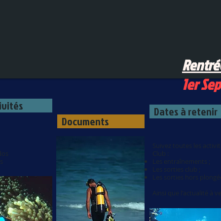
Rentrée
1er Se
ivités
Dates à retenir
Documents
Suivez toutes les activi
dos
Club :
s
Les
entraînements ;
Les sorties club ;
Les sorties hors plongé
Ainsi que l'actualité à ve