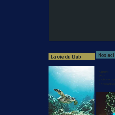
Nos act
La vie du Club
Apnée
PSP
Enfants/A
Formation