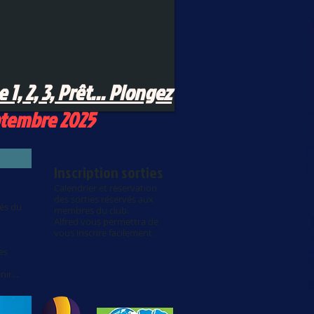
 1, 2, 3, Prêt... Plongez
ptembre 2025
Inscription
​​ sorties
Calendrier et réservation
des sorties réservés aux
tés du
membres du club.
Alfred vous permettra de
vous inscrire facilement.
es
nir...