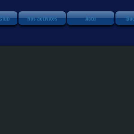
 Club
Nos activités
Actu
Do